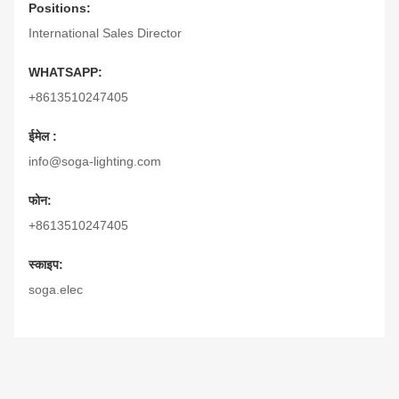
Positions:
International Sales Director
WHATSAPP:
+8613510247405
ईमेल :
info@soga-lighting.com
फोन:
+8613510247405
स्काइप:
soga.elec