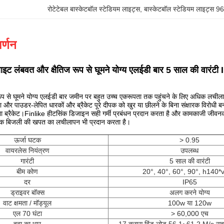
रोटेटेबल बास्केटबॉल स्टेडियम लाइट्स
, 
बास्केटबॉल स्टेडियम लाइट्स 
र्णन
 लाइट लंबवत और क्षैतिज रूप से घूमने योग्य एलईडी बार 5 साल की वारंट
ज रूप से घूमने योग्य एलईडी बार जमीन पर बहुत उच्च एकरूपता तक पहुंचने के लिए अधिक लची
ा और पाउडर-लेपित धारकों और ब्रैकेट पूरे दीपक को खुर या छीलने के बिना संक्षारक विरोधी ब
पना ब्रैकेट।Finlike हीटसिंक डिजाइन सही गर्मी प्रबंधन प्रदान करता है और कामकाजी ज
ल्कि बिजली की खपत का लचीलापन भी प्रदान करता है।
ऊर्जा घटक
> 0.95
वायरलेस नियंत्रण
उपलब्ध
गारंटी
5 साल की वारंटी
बीम कोण
20°, 40°, 60°, 90°, h140*
दर
IP65
ड्राइवर बॉक्स
अलग करने योग्य
वाट क्षमता / मॉड्यूल
100w या 120w
एल 70 घंटा
> 60,000 एच