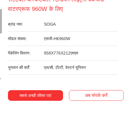
वाटरप्रूफ 960W के लिए
ब्रांड नाम:
SOGA
मॉडल संख्या:
एसजी-HK960W
पैकेजिंग विवरण:
958X776X212एमएम
भुगतान की शर्तें:
एल/सी, टी/टी, वेस्टर्न यूनियन
अब संपर्क करें
सबसे अच्छी कीमत पाएं