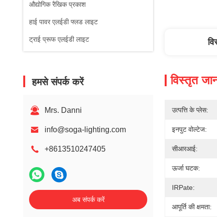
औद्योगिक रैखिक प्रकाश
हाई पावर एलईडी फ्लड लाइट
ट्राई प्रूफ एलईडी लाइट
वि
विस्तृत जा
हमसे संपर्क करें
Mrs. Danni
उत्पत्ति के प्लेस:
info@soga-lighting.com
इनपुट वोल्टेज:
+8613510247405
सीआरआई:
ऊर्जा घटक:
IRPate:
अब संपर्क करें
आपूर्ति की क्षमता: