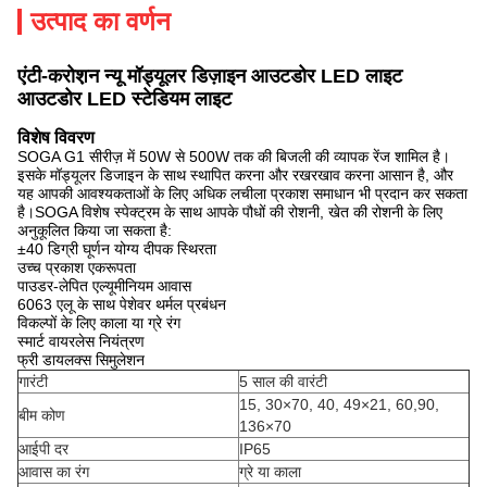
उत्पाद का वर्णन
एंटी-करोश़न न्यू मॉड्यूलर डिज़ाइन आउटडोर LED लाइट
आउटडोर LED स्टेडियम लाइट
विशेष विवरण
SOGA G1 सीरीज़ में 50W से 500W तक की बिजली की व्यापक रेंज शामिल है।
इसके मॉड्यूलर डिजाइन के साथ स्थापित करना और रखरखाव करना आसान है, और
यह आपकी आवश्यकताओं के लिए अधिक लचीला प्रकाश समाधान भी प्रदान कर सकता
है।SOGA विशेष स्पेक्ट्रम के साथ आपके पौधों की रोशनी, खेत की रोशनी के लिए
अनुकूलित किया जा सकता है:
±40 डिग्री घूर्णन योग्य दीपक स्थिरता
उच्च प्रकाश एकरूपता
पाउडर-लेपित एल्यूमीनियम आवास
6063 एलू के साथ पेशेवर थर्मल प्रबंधन
विकल्पों के लिए काला या ग्रे रंग
स्मार्ट वायरलेस नियंत्रण
फ्री डायलक्स सिमुलेशन
गारंटी
5 साल की वारंटी
15, 30×70, 40, 49×21, 60,90,
बीम कोण
136×70
आईपी ​​दर
IP65
आवास का रंग
ग्रे या काला