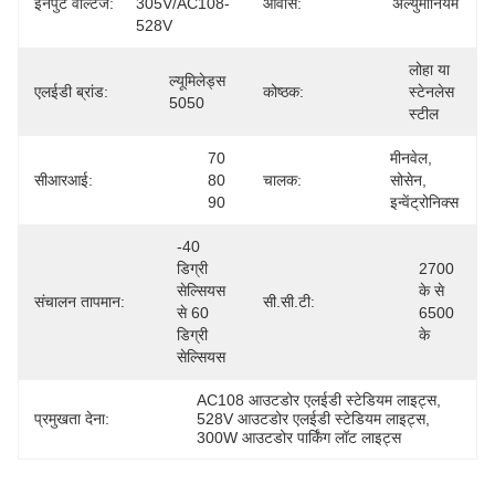
इनपुट वोल्टेज:
305V/AC108-
आवास:
अल्युमीनियम
528V
लोहा या 
ल्यूमिलेड्स 
एलईडी ब्रांड:
कोष्ठक:
स्टेनलेस 
5050
स्टील
70 
मीनवेल, 
सीआरआई:
80 
चालक:
सोसेन, 
90
इन्वेंट्रोनिक्स
-40 
डिग्री 
2700 
सेल्सियस 
के से 
संचालन तापमान:
सी.सी.टी:
से 60 
6500 
डिग्री 
के
सेल्सियस
AC108 आउटडोर एलईडी स्टेडियम लाइट्स
, 
प्रमुखता देना:
528V आउटडोर एलईडी स्टेडियम लाइट्स
, 
300W आउटडोर पार्किंग लॉट लाइट्स