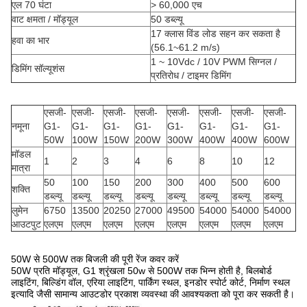
एल 70 घंटा
> 60,000 एच
वाट क्षमता / मॉड्यूल
50 डब्ल्यू
17 क्लास विंड लोड सहन कर सकता है
हवा का भार
(56.1~61.2 m/s)
1 ~ 10Vdc / 10V PWM सिग्नल /
डिमिंग सॉल्यूशंस
प्रतिरोध / टाइमर डिमिंग
एसजी-
एसजी-
एसजी-
एसजी-
एसजी-
एसजी-
एसजी-
एसजी-
नमूना
G1-
G1-
G1-
G1-
G1-
G1-
G1-
G1-
50W
100W
150W
200W
300W
400W
400W
600W
मॉडल
1
2
3
4
6
8
10
12
मात्रा
50
100
150
200
300
400
500
600
शक्ति
डब्ल्यू
डब्ल्यू
डब्ल्यू
डब्ल्यू
डब्ल्यू
डब्ल्यू
डब्ल्यू
डब्ल्यू
लुमेन
6750
13500
20250
27000
49500
54000
54000
54000
आउटपुट
एलएम
एलएम
एलएम
एलएम
एलएम
एलएम
एलएम
एलएम
50W से 500W तक बिजली की पूरी रेंज कवर करें
50W प्रति मॉड्यूल, G1 श्रृंखला 50w से 500W तक भिन्न होती है, बिलबोर्ड
लाइटिंग, बिल्डिंग वॉल, एरिया लाइटिंग, पार्किंग स्थल, इनडोर स्पोर्ट कोर्ट, निर्माण स्थल
इत्यादि जैसी सामान्य आउटडोर प्रकाश व्यवस्था की आवश्यकता को पूरा कर सकती है।