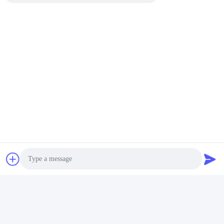
वीडियो
वीडियो
रोटेटेबल बास्केटबॉल स्टेडियम
AC90 - 305V आउटडोर एलईडी
लाइट्स बैकयार्ड वाटरप्रूफ 960W
स्टेडियम लाइट्स 600W एलईडी
के लिए
स्पोर्ट्स लाइटिंग
सबसे अच्छी कीमत पाएं
सबसे अच्छी कीमत पाएं
Photo