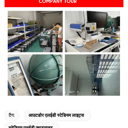
टैग:
आउटडोर एलईडी स्टेडियम लाइट्स
स्टेडियम एलईडी फ्लडलाइट