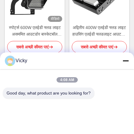
वीडियो
स्पोर्ट्स 600W एलईडी फ्लड लाइट
अद्वितीय 400W एलईडी फ्लड लाइट
असममित आउटडोर बास्केटबॉल
हाउसिंग एलईडी फ्लडलाइट आउटडोर
लाइटिंग
आरओएचएस
सबसे अच्छी कीमत पाएं
सबसे अच्छी कीमत पाएं
Vicky
त्वरित संपर्क
4:08 AM
Good day, what product are you looking for?
पता
तीसरी मंजिल, बिल्डिंग 2, शिनवक्सिया इंडस्ट्रियल पार्क, कुइबाओ रोड, लोंगगांग
जिला, शेनझेन, चीन
टेलीफोन
86-755-8453-2830