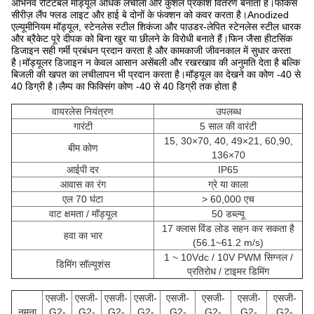
अभिनव रोटेटेबल मॉड्यूल अधिक लचीला और कुशल प्रकाश वितरण बनाता है।फोकस
सीरीज़ लैंप फ्लड लाइट और हाई बे दोनों के फंक्शन को कवर करता है।Anodized
एल्यूमीनियम मॉड्यूल, स्टेनलेस स्टील शिकंजा और पाउडर-लेपित स्टेनलेस स्टील धारक
और ब्रैकेट पूरे दीपक को बिना खुर या छीलने के विरोधी बनाते हैं।फिन जैसा हीटसिंक
डिजाइन सही गर्मी प्रबंधन प्रदान करता है और कामकाजी जीवनकाल में सुधार करता
है।मॉड्यूलर डिजाइन न केवल आसान असेंबली और रखरखाव की अनुमति देता है बल्कि
बिजली की खपत का लचीलापन भी प्रदान करता है।मॉड्यूल का देखने का कोण -40 से
40 डिग्री है।लैम्प का फिक्सिंग कोण -40 से 40 डिग्री तक होता है
वायरलेस नियंत्रण
उपलब्ध
गारंटी
5 साल की वारंटी
15, 30×70, 40, 49×21, 60,90,
बीम कोण
136×70
आईपी ​​दर
IP65
आवास का रंग
ग्रे या काला
एल 70 घंटा
> 60,000 एच
वाट क्षमता / मॉड्यूल
50 डब्ल्यू
17 क्लास विंड लोड सहन कर सकता है
हवा का भार
(56.1~61.2 m/s)
1 ~ 10Vdc / 10V PWM सिग्नल /
डिमिंग सॉल्यूशंस
प्रतिरोध / टाइमर डिमिंग
एसजी-
एसजी-
एसजी-
एसजी-
एसजी-
एसजी-
एसजी-
एसजी-
नमूना
G2-
G2-
G2-
G2-
G2-
G2-
G2-
G2-