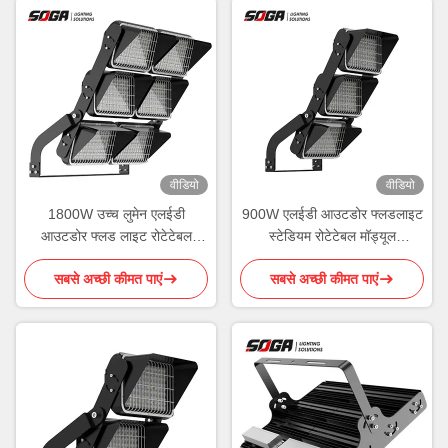
वीडियो
वीडियो
1800W उच्च लुमेन एलईडी
900W एलईडी आउटडोर फ्लडलाइट
आउटडोर फ्लड लाइट रोटेटेबल
स्टेडियम रोटेटेबल मॉड्यूल
मॉड्यूल वायरलेस कंट्रोल
एल्युमिनियम हाउसिंग ROHS
सबसे अच्छी कीमत पाएं
सबसे अच्छी कीमत पाएं