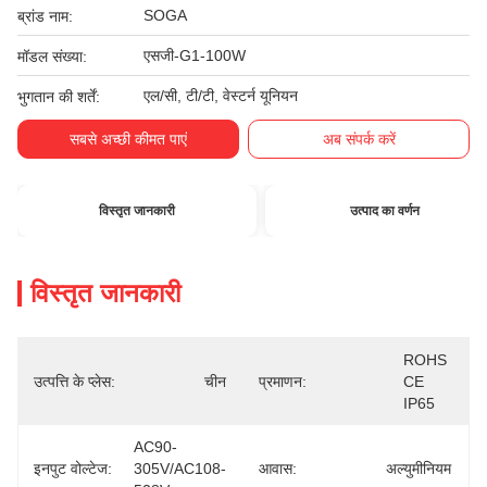
SOGA
ब्रांड नाम:
एसजी-G1-100W
मॉडल संख्या:
एल/सी, टी/टी, वेस्टर्न यूनियन
भुगतान की शर्तें:
सबसे अच्छी कीमत पाएं
अब संपर्क करें
विस्तृत जानकारी
उत्पाद का वर्णन
विस्तृत जानकारी
ROHS 
उत्पत्ति के प्लेस:
चीन
प्रमाणन:
CE 
IP65
AC90-
इनपुट वोल्टेज:
305V/AC108-
आवास:
अल्युमीनियम