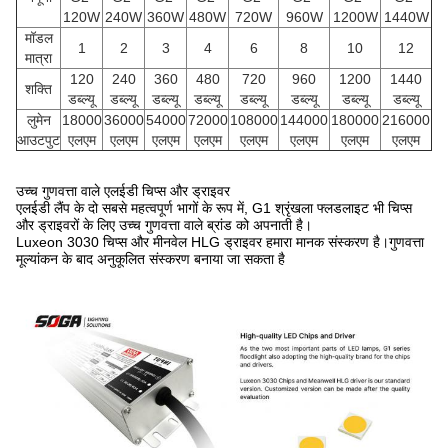
120W
240W
360W
480W
720W
960W
1200W
1440W
मॉडल
1
2
3
4
6
8
10
12
मात्रा
120
240
360
480
720
960
1200
1440
शक्ति
डब्ल्यू
डब्ल्यू
डब्ल्यू
डब्ल्यू
डब्ल्यू
डब्ल्यू
डब्ल्यू
डब्ल्यू
लुमेन
18000
36000
54000
72000
108000
144000
180000
216000
आउटपुट
एलएम
एलएम
एलएम
एलएम
एलएम
एलएम
एलएम
एलएम
उच्च गुणवत्ता वाले एलईडी चिप्स और ड्राइवर
एलईडी लैंप के दो सबसे महत्वपूर्ण भागों के रूप में, G1 श्रृंखला फ्लडलाइट भी चिप्स
और ड्राइवरों के लिए उच्च गुणवत्ता वाले ब्रांड को अपनाती है।
Luxeon 3030 चिप्स और मीनवेल HLG ड्राइवर हमारा मानक संस्करण है।गुणवत्ता
मूल्यांकन के बाद अनुकूलित संस्करण बनाया जा सकता है