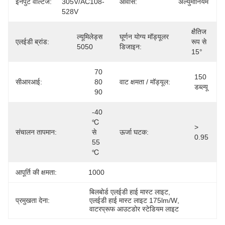
इनपुट वोल्टेज:
305V/AC108-
आवास:
अल्युमीनियम
528V
क्षैतिज 
ल्यूमिलेड्स 
घूर्णन योग्य मॉड्यूलर
एलईडी ब्रांड:
रूप से 
5050
डिजाइन:
15°
70 
150 
सीआरआई:
80 
वाट क्षमता / मॉड्यूल:
डब्ल्यू
90
-40 
℃ 
> 
संचालन तापमान:
से 
ऊर्जा घटक:
0.95
55 
℃
आपूर्ति की क्षमता:
1000
बिलबोर्ड एलईडी हाई मास्ट लाइट
, 
प्रमुखता देना:
एलईडी हाई मास्ट लाइट 175lm/W
, 
वाटरप्रूफ आउटडोर स्टेडियम लाइट