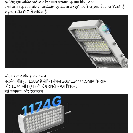
इसलिए एक अधिक सटीक और समान प्रकाश प्रभाव दिया जाएगा
सभी अलग प्रकाश क्षेत्र।अधिकांश एकरूपता दर हमें अपने जगुआर के साथ मिलती है
श्रृंखला लैंप 0.7 से अधिक हैं
छोटा आकार और हल्का वजन
प्रत्येक मॉड्यूल 150w है लेकिन केवल 286*124*74.5MM के साथ
और 1174 जी।सुधार के लिए सबसे अच्छा विकल्प,
नई स्थापना, और रखरखाव।