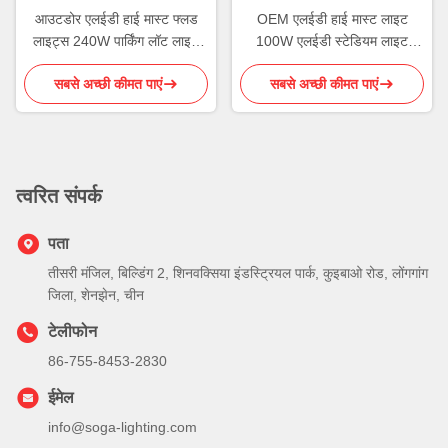
आउटडोर एलईडी हाई मास्ट फ्लड
OEM एलईडी हाई मास्ट लाइट
लाइट्स 240W पार्किंग लॉट लाइट
100W एलईडी स्टेडियम लाइट
एलईडी
विश्वसनीय परेशानी मुक्त संचालन
सबसे अच्छी कीमत पाएं
सबसे अच्छी कीमत पाएं
त्वरित संपर्क
पता
तीसरी मंजिल, बिल्डिंग 2, शिनवक्सिया इंडस्ट्रियल पार्क, कुइबाओ रोड, लोंगगांग
जिला, शेनझेन, चीन
टेलीफोन
86-755-8453-2830
ईमेल
info@soga-lighting.com