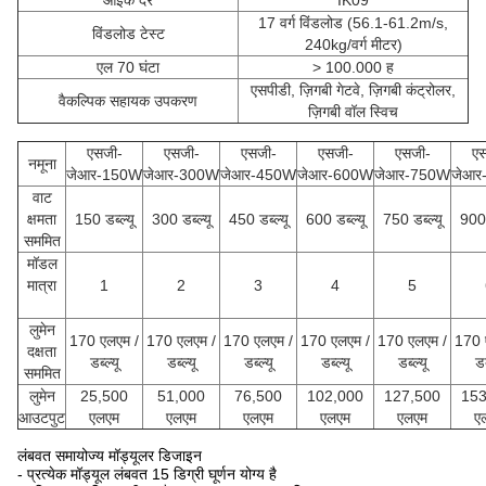
आईके दर
IK09
17 वर्ग विंडलोड (56.1-61.2m/s,
विंडलोड टेस्ट
240kg/वर्ग मीटर)
एल 70 घंटा
> 100.000 ह
एसपीडी, ज़िगबी गेटवे, ज़िगबी कंट्रोलर,
वैकल्पिक सहायक उपकरण
ज़िगबी वॉल स्विच
एसजी-
एसजी-
एसजी-
एसजी-
एसजी-
एस
नमूना
जेआर-150W
जेआर-300W
जेआर-450W
जेआर-600W
जेआर-750W
जेआर
वाट
क्षमता
150 डब्ल्यू
300 डब्ल्यू
450 डब्ल्यू
600 डब्ल्यू
750 डब्ल्यू
900 
सममित
मॉडल
मात्रा
1
2
3
4
5
लुमेन
170 एलएम /
170 एलएम /
170 एलएम /
170 एलएम /
170 एलएम /
170 
दक्षता
डब्ल्यू
डब्ल्यू
डब्ल्यू
डब्ल्यू
डब्ल्यू
डब
सममित
लुमेन
25,500
51,000
76,500
102,000
127,500
153
आउटपुट
एलएम
एलएम
एलएम
एलएम
एलएम
ए
लंबवत समायोज्य मॉड्यूलर डिजाइन
- प्रत्येक मॉड्यूल लंबवत 15 डिग्री घूर्णन योग्य है