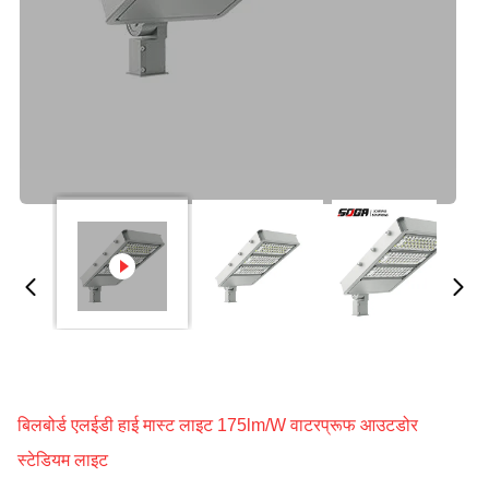
बिलबोर्ड एलईडी हाई मास्ट लाइट 175lm/W वाटरप्रूफ आउटडोर
स्टेडियम लाइट