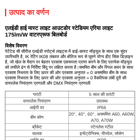
उत्पाद का वर्णन
एलईडी हाई मास्ट लाइट आउटडोर स्टेडियम एरिया लाइट
175lm/W वाटरप्रूफ बिलबोर्ड
विशेष विवरण
पेटेंटेड सी सीरीज़ एलईडी स्पोर्ट्स लाइट्स में डाई-कास्ट मॉड्यूल के साथ एक सुंदर
उपस्थिति है, IK रेटिंग IK08 लंबवत और क्षैतिज रूप से घूमने योग्य हीट सिंक डिज़ाइन
है, जो खेल के मैदान पर बेहतर प्रकाश एकरूपता प्राप्त करने के लिए प्रत्येक मॉड्यूल
को लचीले ढंग से निर्दिष्ट बिंदु पर लक्षित करता है।सममित बीम और स्पिल कवर के साथ
प्रकाश स्थिरता के लिए ऊपर की ओर प्रकाश अनुपात = 0 असममित बीम के साथ
प्रकाश स्थिरता के लिए ऊपर की ओर प्रकाश अनुपात = 0 वैकल्पिक लंबी दूरी की
वायरलेस नियंत्रण प्रणाली और DMX नियंत्रण प्रणाली
गारंटी
5 साल की वारंटी
वायरलेस नियंत्रण
उपलब्ध
आईपी ​​दर
IP66
20°, 40°, 60°, असममित A60, A60W,
बीम कोण
A70, A70W
ब्रैकेट
स्टेनलेस स्टील
चालक
इन्वेंट्रोनिक्स, मीनवेल, सोसेन