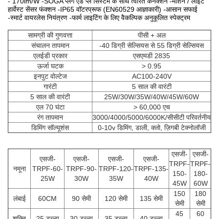
- 170lm/W -SOGA प्लग एंड प्ले सिस्टम के साथ त्वरित कनेक्शन -मोशन / लाइट
हार्वेस्ट सेंसर फंक्शन -IP65 वॉटरप्रूफ (EN60529 आज्ञाकारी) -आसान सफाई
-स्मार्ट वायरलेस नियंत्रण -फार्म लाइटिंग के लिए वैकल्पिक अनुकूलित स्पेक्ट्रम
सामग्री की गुणवत्ता
पीसी + अल
संचालन तापमान
-40 डिग्री सेल्सियस से 55 डिग्री सेल्सियस
एलईडी प्रकार
एसएमडी 2835
ऊर्जा घटक
> 0.95
इनपुट वोल्टेज
AC100-240V
गारंटी
5 साल की वारंटी
5 साल की वारंटी
25W/30W/35W/40W/45W/60W
एल 70 घंटा
> 60,000 एच
रंग तापमान
3000/4000/5000/6000K/सीसीटी परिवर्तनीय
डिमिंग सॉल्यूशंस
0-10v डिमिंग, डाली, क्लो, ज़िगबी टेक्नोलॉजी
एसजी-
एसजी-
एसजी-
एसजी-
एसजी-
एसजी-
TRPF-
TRPF-
नमूना
TRPF-60-
TRPF-90-
TRPF-120-
TRPF-135-
150-
180-
25W
30W
35W
40W
45W
60W
150
180
लंबाई
60CM
90 सेमी
120 सेमी
135 सेमी
सेमी
सेमी
45
60
शक्ति
25 डब्ल्यू
30 डब्ल्यू
35 डब्ल्यू
40 डब्ल्यू