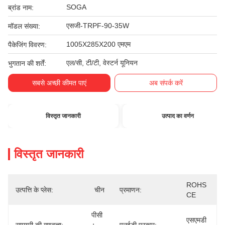
SOGA
ब्रांड नाम:
एसजी-TRPF-90-35W
मॉडल संख्या:
1005X285X200 एमएम
पैकेजिंग विवरण:
एल/सी, टी/टी, वेस्टर्न यूनियन
भुगतान की शर्तें:
सबसे अच्छी कीमत पाएं
अब संपर्क करें
विस्तृत जानकारी
उत्पाद का वर्णन
विस्तृत जानकारी
ROHS 
उत्पत्ति के प्लेस:
चीन
प्रमाणन:
CE
पीसी 
एसएमडी 