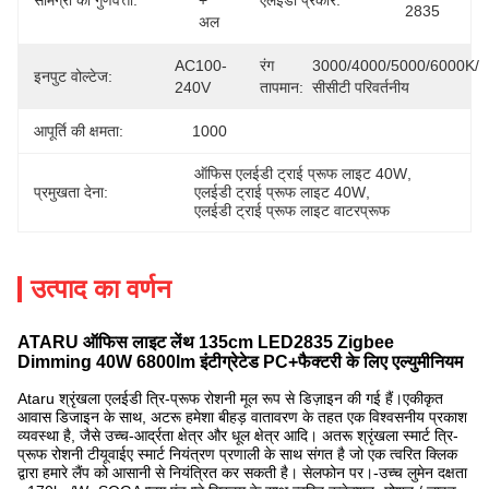
सामग्री की गुणवत्ता:
+ 
एलईडी प्रकार:
2835
अल
AC100-
रंग
3000/4000/5000/6000K/
इनपुट वोल्टेज:
240V
तापमान:
सीसीटी परिवर्तनीय
आपूर्ति की क्षमता:
1000
ऑफिस एलईडी ट्राई प्रूफ लाइट 40W
, 
प्रमुखता देना:
एलईडी ट्राई प्रूफ लाइट 40W
, 
एलईडी ट्राई प्रूफ लाइट वाटरप्रूफ
उत्पाद का वर्णन
ATARU ऑफिस लाइट लेंथ 135cm LED2835 Zigbee
Dimming 40W 6800lm इंटीग्रेटेड PC+फैक्टरी के लिए एल्युमीनियम
Ataru श्रृंखला एलईडी त्रि-प्रूफ रोशनी मूल रूप से डिज़ाइन की गई हैं।एकीकृत
आवास डिजाइन के साथ, अटरू हमेशा बीहड़ वातावरण के तहत एक विश्वसनीय प्रकाश
व्यवस्था है, जैसे उच्च-आर्द्रता क्षेत्र और धूल क्षेत्र आदि। अतरू श्रृंखला स्मार्ट त्रि-
प्रूफ रोशनी टीयूवाईए स्मार्ट नियंत्रण प्रणाली के साथ संगत है जो एक त्वरित क्लिक
द्वारा हमारे लैंप को आसानी से नियंत्रित कर सकती है। सेलफोन पर।-उच्च लुमेन दक्षता