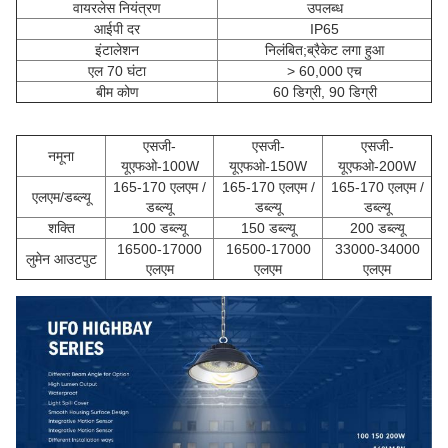
वायरलेस नियंत्रण
उपलब्ध
आईपी ​​दर
IP65
इंटालेशन
निलंबित;ब्रैकेट लगा हुआ
एल 70 घंटा
> 60,000 एच
बीम कोण
60 डिग्री, 90 डिग्री
एसजी-
एसजी-
एसजी-
नमूना
यूएफओ-100W
यूएफओ-150W
यूएफओ-200W
165-170 एलएम /
165-170 एलएम /
165-170 एलएम /
एलएम/डब्ल्यू
डब्ल्यू
डब्ल्यू
डब्ल्यू
शक्ति
100 डब्ल्यू
150 डब्ल्यू
200 डब्ल्यू
16500-17000
16500-17000
33000-34000
लुमेन आउटपुट
एलएम
एलएम
एलएम