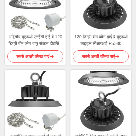
अद्वितीय यूएफओ एलईडी हाई बे 120
120 डिग्री बीम कोण हाई बे यूएफओ
डिग्री बीम कोण वायु संवहन हीटसिंक
लाइट्स सीआरआई Ra>80
डिजाइन
3000K-6000K रंग तापमान
सबसे अच्छी कीमत पाएं
सबसे अच्छी कीमत पाएं
एल्यूमीनियम आवास एलईडी यूएफओ
आईपी65 रेटेड यूएफओ हाई बे लाइट