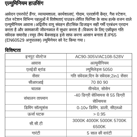
एल्युमिनियम हाउसिंग
आवेदन एयरपोर्ट हैंगर, व्यायामशाला, कार्यशालाएं, गोदाम, प्रदर्शनी केंद्र, गैस स्टेशन,
टोल स्टेशन विभिन्न पहलुओं में विशेषताएं पाउडर-लेपित फिनिश के साथ हल्के वजन वाले
एल्यूमीनियम आवास।अद्वितीय वायु संवहन हीटसिंक डिजाइन सही गर्मी प्रबंधन प्रदान
करता है और कामकाजी जीवनकाल में सुधार करता है।विकल्प के लिए एकीकृत गति
संवेदक समारोह।स्मूद लैम्प बैकसाइड इसे साफ करना आसान बनाता है.IP65
(EN60529 अनुपालक) ल्यूमिनेयर को रेट किया गया।
विशिष्टता
इनपुट वोल्टेज
AC90-305V/AC108-528V
आवास
अल्युमीनियम
एलईडी ब्रांड
ल्यूमिलेड्स 5050
सेंसर
गति संवेदक;दिन के संवेदक;2in1 सेंसर
सीआरआई
70 80 90
चालक
मीनवेल, सोसेन
-40 डिग्री सेल्सियस से 55 डिग्री
संचालन तापमान
सेल्सियस
डिमिंग सॉल्यूशंस
0-10v डिमिंग, डाली, सीएलओ
ऊर्जा घटक
> 0.95
3000K 4000K 5000K 5700K
सी.सी.टी
6500K
गारंटी
5 साल की वारंटी