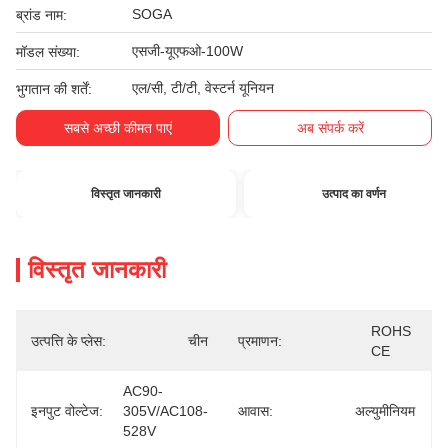
SOGA
ब्रांड नाम:
एसजी-यूएफओ-100W
मॉडल संख्या:
एल/सी, टी/टी, वेस्टर्न यूनियन
भुगतान की शर्तें:
सबसे अच्छी कीमत पाएं
अब संपर्क करें
विस्तृत जानकारी
उत्पाद का वर्णन
विस्तृत जानकारी
ROHS 
उत्पत्ति के प्लेस:
चीन
प्रमाणन:
CE
AC90-
इनपुट वोल्टेज:
305V/AC108-
आवास:
अल्युमीनियम
528V