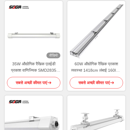
वीडियो
35W औद्योगिक रैखिक एलईडी
60W औद्योगिक रैखिक प्रकाश
प्रकाश वाणिज्यिक SMD2835
व्यवस्था 1418cm लंबाई 160lm /
IP65 5950lm
W डिमिंग
सबसे अच्छी कीमत पाएं
सबसे अच्छी कीमत पाएं