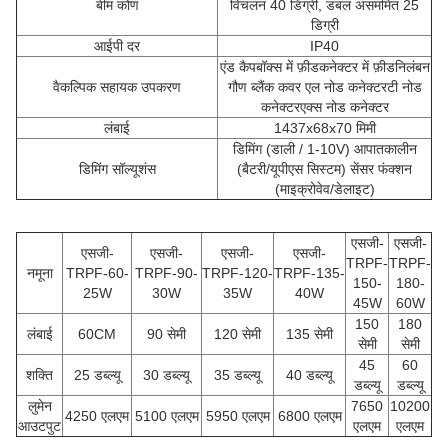
बीम कोण
विचलन 40 डिग्री, डबल असममित 25
डिग्री
आईपी ​​दर
IP40
एंड कैपबॉक्स में फ़ीडकनेक्टर में फ़ीडनिलंबन
वैकल्पिक सहायक उपकरण
गौण ब्लैंक कवर एल नोड कनेक्टरटी नोड
कनेक्टरएक्स नोड कनेक्टर
लंबाई
1437x68x70 मिमी
डिमिंग (डाली / 1-10V) आपातकालीन
डिमिंग सॉल्यूशंस
(बैटरी/यूपीएस सिस्टम) सेंसर फंक्शन
(माइक्रोवेव/डेलाइट)
एसजी-
एसजी-
एसजी-
एसजी-
एसजी-
एसजी-
TRPF-
TRPF-
नमूना
TRPF-60-
TRPF-90-
TRPF-120-
TRPF-135-
150-
180-
25W
30W
35W
40W
45W
60W
150
180
लंबाई
60CM
90 सेमी
120 सेमी
135 सेमी
सेमी
सेमी
45
60
शक्ति
25 डब्ल्यू
30 डब्ल्यू
35 डब्ल्यू
40 डब्ल्यू
डब्ल्यू
डब्ल्यू
लुमेन
7650
10200
4250 एलएम
5100 एलएम
5950 एलएम
6800 एलएम
आउटपुट
एलएम
एलएम