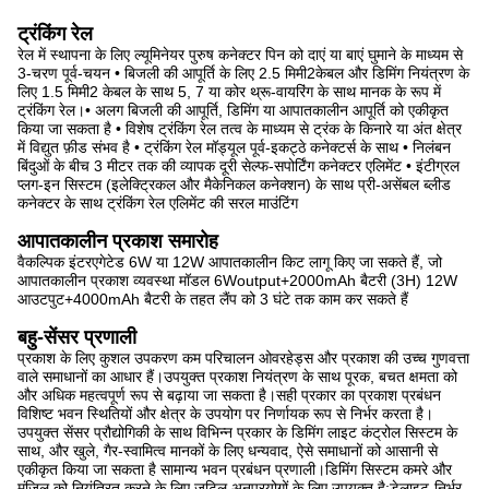
ट्रंकिंग रेल
रेल में स्थापना के लिए ल्यूमिनेयर पुरुष कनेक्टर पिन को दाएं या बाएं घुमाने के माध्यम से
3-चरण पूर्व-चयन • बिजली की आपूर्ति के लिए 2.5 मिमी2केबल और डिमिंग नियंत्रण के
लिए 1.5 मिमी2 केबल के साथ 5, 7 या कोर थ्रू-वायरिंग के साथ मानक के रूप में
ट्रंकिंग रेल।• अलग बिजली की आपूर्ति, डिमिंग या आपातकालीन आपूर्ति को एकीकृत
किया जा सकता है • विशेष ट्रंकिंग रेल तत्व के माध्यम से ट्रंक के किनारे या अंत क्षेत्र
में विद्युत फ़ीड संभव है • ट्रंकिंग रेल मॉड्यूल पूर्व-इकट्ठे कनेक्टर्स के साथ • निलंबन
बिंदुओं के बीच 3 मीटर तक की व्यापक दूरी सेल्फ-सपोर्टिंग कनेक्टर एलिमेंट • इंटीग्रल
प्लग-इन सिस्टम (इलेक्ट्रिकल और मैकेनिकल कनेक्शन) के साथ प्री-असेंबल ब्लीड
कनेक्टर के साथ ट्रंकिंग रेल एलिमेंट की सरल माउंटिंग
आपातकालीन प्रकाश समारोह
वैकल्पिक इंटरएगेटेड 6W या 12W आपातकालीन किट लागू किए जा सकते हैं, जो
आपातकालीन प्रकाश व्यवस्था मॉडल 6Woutput+2000mAh बैटरी (3H) 12W
आउटपुट+4000mAh बैटरी के तहत लैंप को 3 घंटे तक काम कर सकते हैं
बहु-सेंसर प्रणाली
प्रकाश के लिए कुशल उपकरण कम परिचालन ओवरहेड्स और प्रकाश की उच्च गुणवत्ता
वाले समाधानों का आधार हैं।उपयुक्त प्रकाश नियंत्रण के साथ पूरक, बचत क्षमता को
और अधिक महत्वपूर्ण रूप से बढ़ाया जा सकता है।सही प्रकार का प्रकाश प्रबंधन
विशिष्ट भवन स्थितियों और क्षेत्र के उपयोग पर निर्णायक रूप से निर्भर करता है।
उपयुक्त सेंसर प्रौद्योगिकी के साथ विभिन्न प्रकार के डिमिंग लाइट कंट्रोल सिस्टम के
साथ, और खुले, गैर-स्वामित्व मानकों के लिए धन्यवाद, ऐसे समाधानों को आसानी से
एकीकृत किया जा सकता है सामान्य भवन प्रबंधन प्रणाली।डिमिंग सिस्टम कमरे और
मंजिल को नियंत्रित करने के लिए जटिल अनुप्रयोगों के लिए उपयुक्त है;डेलाइट-निर्भर