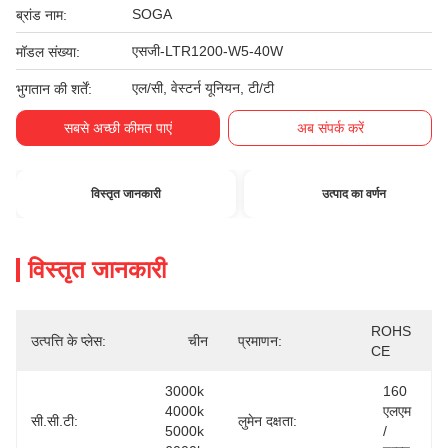
SOGA
ब्रांड नाम:
एसजी-LTR1200-W5-40W
मॉडल संख्या:
एल/सी, वेस्टर्न यूनियन, टी/टी
भुगतान की शर्तें:
सबसे अच्छी कीमत पाएं
अब संपर्क करें
विस्तृत जानकारी
उत्पाद का वर्णन
विस्तृत जानकारी
ROHS 
उत्पत्ति के प्लेस:
चीन
प्रमाणन:
CE
3000k 
160 
4000k 
एलएम 
सी.सी.टी:
लुमेन दक्षता:
5000k 
/ 