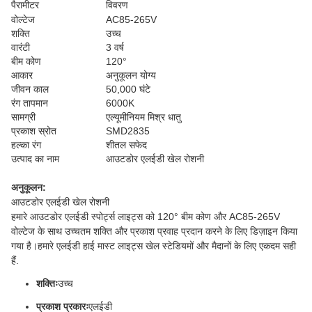
पैरामीटर
विवरण
वोल्टेज
AC85-265V
शक्ति
उच्च
वारंटी
3 वर्ष
बीम कोण
120°
आकार
अनुकूलन योग्य
जीवन काल
50,000 घंटे
रंग तापमान
6000K
सामग्री
एल्यूमीनियम मिश्र धातु
प्रकाश स्रोत
SMD2835
हल्का रंग
शीतल सफेद
उत्पाद का नाम
आउटडोर एलईडी खेल रोशनी
अनुकूलन:
आउटडोर एलईडी खेल रोशनी
हमारे आउटडोर एलईडी स्पोर्ट्स लाइट्स को 120° बीम कोण और AC85-265V
वोल्टेज के साथ उच्चतम शक्ति और प्रकाश प्रवाह प्रदान करने के लिए डिज़ाइन किया
गया है।हमारे एलईडी हाई मास्ट लाइट्स खेल स्टेडियमों और मैदानों के लिए एकदम सही
हैं.
शक्तिः
उच्च
प्रकाश प्रकारः
एलईडी