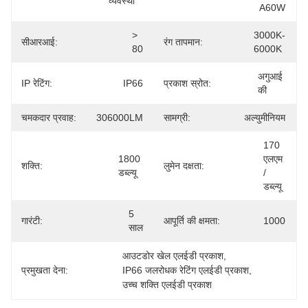
व्यवस्था
A60W
> 
3000K-
सीआरआई:
रंग तापमान:
80
6000K
अगुआई 
IP रेटिंग:
IP66
प्रकाश स्रोत:
की
चमकदार प्रवाह:
306000LM
सामग्री:
अल्युमीनियम
170 
1800 
एलएम 
शक्ति:
लुमेन दक्षता:
डब्ल्यू
/ 
डब्ल्यू
5 
गारंटी:
आपूर्ति की क्षमता:
1000
साल
आउटडोर खेल एलईडी प्रकाश
, 
प्रमुखता देना:
IP66 जलरोधक रेटिंग एलईडी प्रकाश
, 
उच्च शक्ति एलईडी प्रकाश