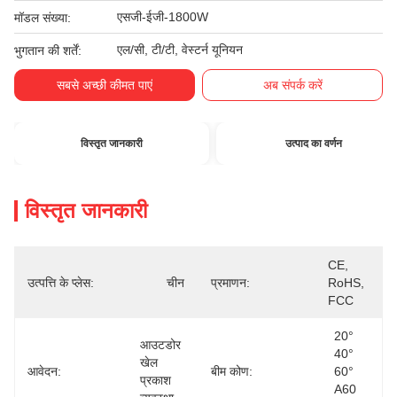
एसजी-ईजी-1800W
मॉडल संख्या:
एल/सी, टी/टी, वेस्टर्न यूनियन
भुगतान की शर्तें:
सबसे अच्छी कीमत पाएं
अब संपर्क करें
विस्तृत जानकारी
उत्पाद का वर्णन
विस्तृत जानकारी
CE, 
उत्पत्ति के प्लेस:
चीन
प्रमाणन:
RoHS, 
FCC
20° 
आउटडोर 
40° 
खेल 
आवेदन:
बीम कोण:
60° 
प्रकाश 
A60 