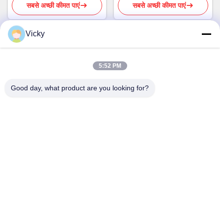
सबसे अच्छी कीमत पाएं
सबसे अच्छी कीमत पाएं
Vicky
त्वरित संपर्क
5:52 PM
पता
Good day, what product are you looking for?
तीसरी मंजिल, बिल्डिंग 2, शिनवक्सिया इंडस्ट्रियल पार्क, कुइबाओ रोड, लोंगगांग
जिला, शेनझेन, चीन
टेलीफोन
86-755-8453-2830
ईमेल
info@soga-lighting.com