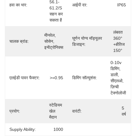
56.1-
हवा का भार:
आईपी दर:
IP65
61.2/s 
सहन कर 
सकता है
लंबवत 
मीनवेल, 
घूर्णन योग्य मॉड्यूलर
360°
चालक ब्रांड:
सोसेन, 
डिजाइन:
+क्षैतिज 
इन्वेंट्रोनिक्स
150°
0-10v 
डिमिंग, 
डाली, 
एलईडी पावर फैक्टर:
>=0.95
डिमिंग सॉल्यूशंस:
सीएलओ, 
ज़िग्बी 
टेक्नोलोजी
स्टेडियम 
5 
प्रयोग:
खेल 
वारंटी:
वर्ष
मैदान
Supply Ability:
1000