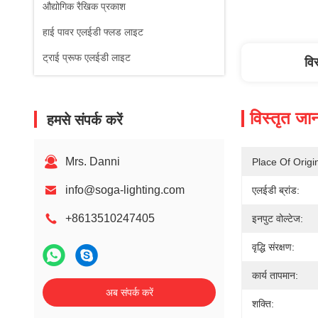
औद्योगिक रैखिक प्रकाश
हाई पावर एलईडी फ्लड लाइट
ट्राई प्रूफ एलईडी लाइट
वि
विस्तृत जा
हमसे संपर्क करें
Mrs. Danni
Place Of Origi
info@soga-lighting.com
एलईडी ब्रांड:
+8613510247405
इनपुट वोल्टेज:
वृद्धि संरक्षण:
कार्य तापमान:
अब संपर्क करें
शक्ति: