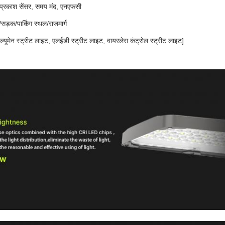
 प्रकाश सेंसर, समय मंद, एनएफसी
ड़क/पार्किंग स्थल/राजमार्ग
 ल्यूमेन स्ट्रीट लाइट, एलईडी स्ट्रीट लाइट, वायरलेस कंट्रोल स्ट्रीट लाइट]