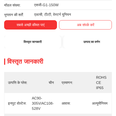
एसजी-G1-150W
मॉडल संख्या:
एल/सी, टी/टी, वेस्टर्न यूनियन
भुगतान की शर्तें:
सबसे अच्छी कीमत पाएं
अब संपर्क करें
विस्तृत जानकारी
उत्पाद का वर्णन
विस्तृत जानकारी
ROHS 
उत्पत्ति के प्लेस:
चीन
प्रमाणन:
CE 
IP65
AC90-
इनपुट वोल्टेज:
305V/AC108-
आवास:
अल्युमीनियम
528V