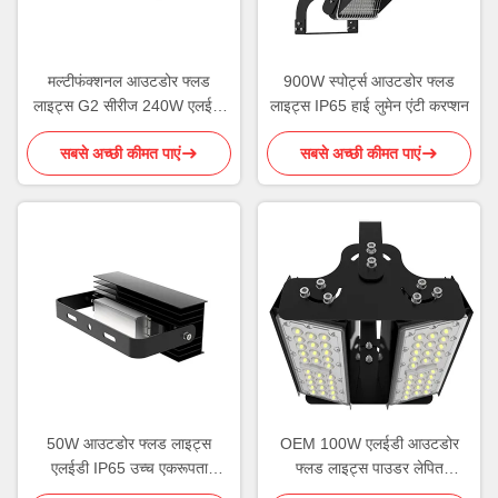
मल्टीफंक्शनल आउटडोर फ्लड
900W स्पोर्ट्स आउटडोर फ्लड
लाइट्स G2 सीरीज 240W एलईडी
लाइट्स IP65 हाई लुमेन एंटी करप्शन
फ्लड लाइट
सबसे अच्छी कीमत पाएं
सबसे अच्छी कीमत पाएं
50W आउटडोर फ्लड लाइट्स
OEM 100W एलईडी आउटडोर
एलईडी IP65 उच्च एकरूपता
फ्लड लाइट्स पाउडर लेपित
रोटेटेबल मॉड्यूल
एल्यूमीनियम आवास