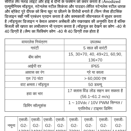
सीरीज़ लैंप फ्लड लाइट और हाई बे दोनों के फंक्शन को कवर करता है।Anodized
एल्यूमीनियम मॉड्यूल, स्टेनलेस स्टील शिकंजा और पाउडर-लेपित स्टेनलेस स्टील धारक
और ब्रैकेट पूरे दीपक को बिना खुर या छीलने के विरोधी बनाते हैं।फिन जैसा हीटसिंक
डिजाइन सही गर्मी प्रबंधन प्रदान करता है और कामकाजी जीवनकाल में सुधार करता
है।मॉड्यूलर डिजाइन न केवल आसान असेंबली और रखरखाव की अनुमति देता है बल्कि
बिजली की खपत का लचीलापन भी प्रदान करता है।मॉड्यूल का देखने का कोण -40 से
40 डिग्री है।लैम्प का फिक्सिंग कोण -40 से 40 डिग्री तक होता है
वायरलेस नियंत्रण
उपलब्ध
गारंटी
5 साल की वारंटी
15, 30×70, 40, 49×21, 60,90,
बीम कोण
136×70
आईपी ​​दर
IP65
आवास का रंग
ग्रे या काला
एल 70 घंटा
> 60,000 एच
वाट क्षमता / मॉड्यूल
50 डब्ल्यू
17 क्लास विंड लोड सहन कर सकता है
हवा का भार
(56.1~61.2 m/s)
1 ~ 10Vdc / 10V PWM सिग्नल /
डिमिंग सॉल्यूशंस
प्रतिरोध / टाइमर डिमिंग
एसजी-
एसजी-
एसजी-
एसजी-
एसजी-
एसजी-
एसजी-
एसजी-
नमूना
G2-
G2-
G2-
G2-
G2-
G2-
G2-
G2-