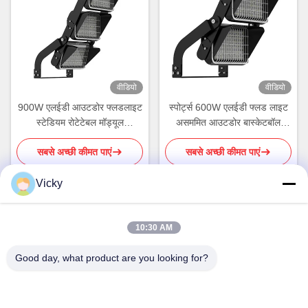
वीडियो
वीडियो
900W एलईडी आउटडोर फ्लडलाइट
स्पोर्ट्स 600W एलईडी फ्लड लाइट
स्टेडियम रोटेटेबल मॉड्यूल
असममित आउटडोर बास्केटबॉल
एल्युमिनियम हाउसिंग ROHS
लाइटिंग
सबसे अच्छी कीमत पाएं
सबसे अच्छी कीमत पाएं
Vicky
त्वरित संपर्क
10:30 AM
Good day, what product are you looking for?
पता
तीसरी मंजिल, बिल्डिंग 2, शिनवक्सिया इंडस्ट्रियल पार्क, कुइबाओ रोड, लोंगगांग
जिला, शेनझेन, चीन