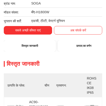
SOGA
ब्रांड नाम:
बीए-H1800W
मॉडल संख्या:
एल/सी, टी/टी, वेस्टर्न यूनियन
भुगतान की शर्तें:
सबसे अच्छी कीमत पाएं
अब संपर्क करें
विस्तृत जानकारी
उत्पाद का वर्णन
विस्तृत जानकारी
ROHS 
CE  
उत्पत्ति के प्लेस:
चीन
प्रमाणन:
IK08  
IP65
AC90-