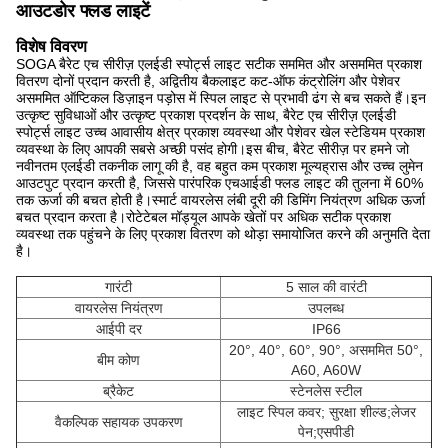
आउटडोर फ्लड लाइटें
विशेष विवरण
SOGA बैरेट एच सीरीज़ एलईडी स्पोर्ट्स लाइट सटीक सममित और असममित प्रकाश
वितरण दोनों प्रदान करती है, अद्वितीय बैकलाइट कट-ऑफ कंट्रोलिंग और पेशेवर
असममित ऑप्टिकल डिज़ाइन पड़ोस में स्पिल लाइट से प्रभावी ढंग से बच सकते हैं।इन
उत्कृष्ट सुविधाओं और उत्कृष्ट प्रकाश प्रदर्शन के साथ, बैरेट एच सीरीज़ एलईडी
स्पोर्ट्स लाइट उच्च आवासीय क्षेत्र प्रकाश व्यवस्था और पेशेवर खेल स्टेडियम प्रकाश
व्यवस्था के लिए आपकी सबसे अच्छी पसंद होगी।इस बीच, बैरेट सीरीज़ पर हमने जो
नवीनतम एलईडी तकनीक लागू की है, वह बहुत कम प्रकाश मूल्यह्रास और उच्च लुमेन
आउटपुट प्रदान करती है, जिससे पारंपरिक एचआईडी फ्लड लाइट की तुलना में 60%
तक ऊर्जा की बचत होती है।स्मार्ट वायरलेस लंबी दूरी की डिमिंग नियंत्रण अधिक ऊर्जा
बचत प्रदान करता है।रोटेटेबल मॉड्यूल आपके खेतों पर अधिक सटीक प्रकाश
व्यवस्था तक पहुंचने के लिए प्रकाश वितरण को थोड़ा समायोजित करने की अनुमति देता
है।
गारंटी
5 साल की वारंटी
वायरलेस नियंत्रण
उपलब्ध
आईपी ​​दर
IP66
20°, 40°, 60°, 90°, असममित 50°,
बीम कोण
A60, A60W
ब्रैकेट
स्टेनलेस स्टील
लाइट स्पिल कवर; सुरक्षा शील्ड;लेजर
वैकल्पिक सहायक उपकरण
पेन;एसपीडी