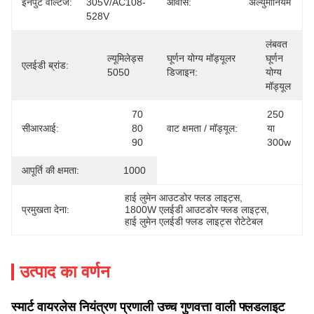
इनपुट वोल्टेज:
305V/AC108-
आवास:
अल्युमीनियम
528V
लंबवत 
ल्यूमिलेड्स 
घूर्णन योग्य मॉड्यूलर
घूर्णन 
एलईडी ब्रांड:
5050
डिजाइन:
योग्य 
मॉड्यूल
70 
250 
सीआरआई:
80 
वाट क्षमता / मॉड्यूल:
या 
90
300w
आपूर्ति की क्षमता:
1000
हाई लुमेन आउटडोर फ्लड लाइट्स
, 
प्रमुखता देना:
1800W एलईडी आउटडोर फ्लड लाइट्स
, 
हाई लुमेन एलईडी फ्लड लाइट्स रोटेटेबल
उत्पाद का वर्णन
स्मार्ट वायरलेस नियंत्रण प्रणाली उच्च गुणवत्ता वाली फ्लडलाइट