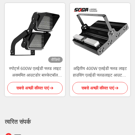
वीडियो
स्पोर्ट्स 600W एलईडी फ्लड लाइट
अद्वितीय 400W एलईडी फ्लड लाइट
असममित आउटडोर बास्केटबॉल
हाउसिंग एलईडी फ्लडलाइट आउटडोर
लाइटिंग
आरओएचएस
सबसे अच्छी कीमत पाएं
सबसे अच्छी कीमत पाएं
त्वरित संपर्क