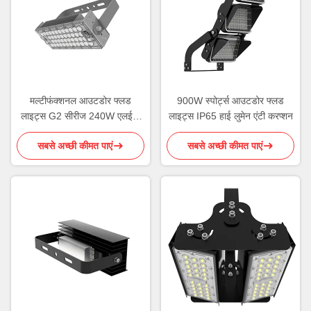
मल्टीफंक्शनल आउटडोर फ्लड
900W स्पोर्ट्स आउटडोर फ्लड
लाइट्स G2 सीरीज 240W एलईडी
लाइट्स IP65 हाई लुमेन एंटी करप्शन
फ्लड लाइट
सबसे अच्छी कीमत पाएं
सबसे अच्छी कीमत पाएं