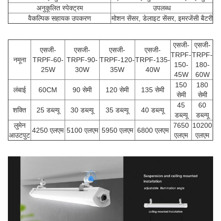
अनुकूलित स्पेक्ट्रम
उपलब्ध
वैकल्पिक सहायक उपकरण
मोशन सेंसर, डेलाइट सेंसर, इमरजेंसी बैटरी
एसजी-
एसजी-
एसजी-
एसजी-
एसजी-
एसजी-
TRPF-
TRPF-
नमूना
TRPF-60-
TRPF-90-
TRPF-120-
TRPF-135-
150-
180-
25W
30W
35W
40W
45W
60W
150
180
लंबाई
60CM
90 सेमी
120 सेमी
135 सेमी
सेमी
सेमी
45
60
शक्ति
25 डब्ल्यू
30 डब्ल्यू
35 डब्ल्यू
40 डब्ल्यू
डब्ल्यू
डब्ल्यू
लुमेन
7650
10200
4250 एलएम
5100 एलएम
5950 एलएम
6800 एलएम
आउटपुट
एलएम
एलएम