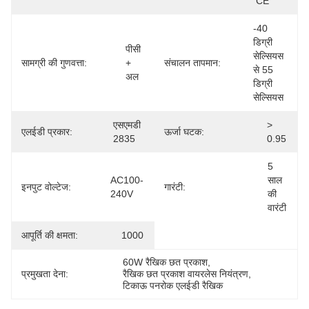
CE
-40 
डिग्री 
पीसी 
सेल्सियस 
सामग्री की गुणवत्ता:
+ 
संचालन तापमान:
से 55 
अल
डिग्री 
सेल्सियस
एसएमडी 
> 
एलईडी प्रकार:
ऊर्जा घटक:
2835
0.95
5 
AC100-
साल 
इनपुट वोल्टेज:
गारंटी:
240V
की 
वारंटी
आपूर्ति की क्षमता:
1000
60W रैखिक छत प्रकाश
, 
प्रमुखता देना:
रैखिक छत प्रकाश वायरलेस नियंत्रण
, 
टिकाऊ पनरोक एलईडी रैखिक