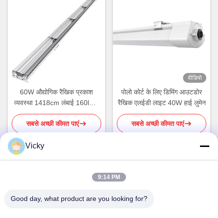
वीडियो
60W औद्योगिक रैखिक प्रकाश
पोलो कोर्ट के लिए डिमिंग आउटडोर
व्यवस्था 1418cm लंबाई 160lm /
रैखिक एलईडी लाइट 40W हाई लुमेन
W डिमिंग
सबसे अच्छी कीमत पाएं
सबसे अच्छी कीमत पाएं
Vicky
त्वरित संपर्क
9:14 PM
Good day, what product are you looking for?
पता
तीसरी मंजिल, बिल्डिंग 2, शिनवक्सिया इंडस्ट्रियल पार्क, कुइबाओ रोड, लोंगगांग