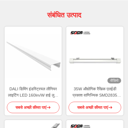
संबंधित उत्पाद
वीडियो
DALI डिमिंग इंडस्ट्रियल लीनियर
35W औद्योगिक रैखिक एलईडी
लाइटिंग LED 160lm/W हाई लुमेन
प्रकाश वाणिज्यिक SMD2835
आउटपुट
IP65 5950lm
सबसे अच्छी कीमत पाएं
सबसे अच्छी कीमत पाएं