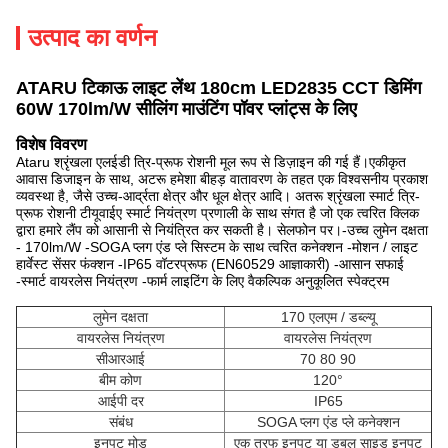
उत्पाद का वर्णन
ATARU टिकाऊ लाइट लेंथ 180cm LED2835 CCT डिमिंग
60W 170lm/W सीलिंग माउंटिंग पॉवर प्लांट्स के लिए
विशेष विवरण
Ataru श्रृंखला एलईडी त्रि-प्रूफ रोशनी मूल रूप से डिज़ाइन की गई हैं।एकीकृत
आवास डिजाइन के साथ, अटरू हमेशा बीहड़ वातावरण के तहत एक विश्वसनीय प्रकाश
व्यवस्था है, जैसे उच्च-आर्द्रता क्षेत्र और धूल क्षेत्र आदि। अतरू श्रृंखला स्मार्ट त्रि-
प्रूफ रोशनी टीयूवाईए स्मार्ट नियंत्रण प्रणाली के साथ संगत है जो एक त्वरित क्लिक
द्वारा हमारे लैंप को आसानी से नियंत्रित कर सकती है। सेलफोन पर।-उच्च लुमेन दक्षता
- 170lm/W -SOGA प्लग एंड प्ले सिस्टम के साथ त्वरित कनेक्शन -मोशन / लाइट
हार्वेस्ट सेंसर फंक्शन -IP65 वॉटरप्रूफ (EN60529 आज्ञाकारी) -आसान सफाई
-स्मार्ट वायरलेस नियंत्रण -फार्म लाइटिंग के लिए वैकल्पिक अनुकूलित स्पेक्ट्रम
लुमेन दक्षता
170 एलएम / डब्ल्यू
वायरलेस नियंत्रण
वायरलेस नियंत्रण
सीआरआई
70 80 90
बीम कोण
120°
आईपी ​​दर
IP65
संबंध
SOGA प्लग एंड प्ले कनेक्शन
इनपुट मोड
एक तरफ इनपुट या डबल साइड इनपुट