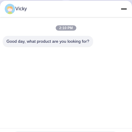
Vicky
त्वरित संपर्क
2:10 PM
पता
Good day, what product are you looking for?
तीसरी मंजिल, बिल्डिंग 2, शिनवक्सिया इंडस्ट्रियल पार्क, कुइबाओ रोड, लोंगगांग
जिला, शेनझेन, चीन
टेलीफोन
86-755-8453-2830
ईमेल
info@soga-lighting.com
गोपनीयता नीति
|
साइटमैप
| चीन अच्छा गुणवत्ता आउटडोर एलईडी स्पोर्ट्स लाइट्स