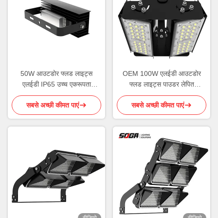
50W आउटडोर फ्लड लाइट्स
OEM 100W एलईडी आउटडोर
एलईडी IP65 उच्च एकरूपता
फ्लड लाइट्स पाउडर लेपित
रोटेटेबल मॉड्यूल
एल्यूमीनियम आवास
सबसे अच्छी कीमत पाएं
सबसे अच्छी कीमत पाएं
वीडियो
वीडियो