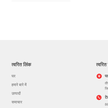
त्वरित लिंक
त्वरित 
घर
प
ती
हमारे बारे में
जि
उत्पादों
ट
समाचार
8