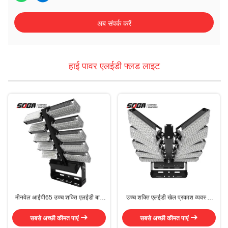
अब संपर्क करें
हाई पावर एलईडी फ्लड लाइट
मीनवेल आईपी65 उच्च शक्ति एलईडी बाढ़
उच्च शक्ति एलईडी खेल प्रकाश व्यवस्था
प्रकाश हवा भार प्रतिरोध के साथ
घुमावदार डिजाइन के साथ IP65 रेटिंग
वायरलेस नियंत्रण और स्टेनलेस स्टील
सबसे अच्छी कीमत पाएं
सबसे अच्छी कीमत पाएं
ब्रैकेट