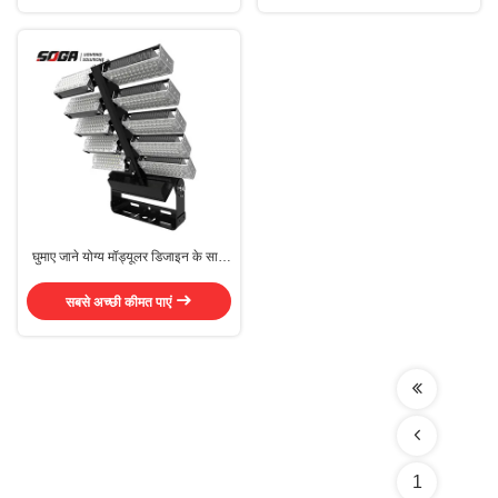
घुमाए जाने योग्य मॉड्यूलर डिजाइन के साथ
एल्यूमीनियम उच्च शक्ति एलईडी बाढ़ प्रकाश
सबसे अच्छी कीमत पाएं
1